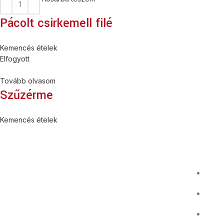
Pácolt csirkemell filé
Kemencés ételek
Elfogyott
Tovább olvasom
Szűzérme
Kemencés ételek
Infor
Pizzáink fatüzelésű
GDP
kemencében készülnek, olasz
lisztből, minőségi feltétekkel.
ÁSZF
Simpl