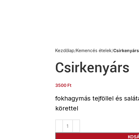
K
TÉSZTÁK
KEMENCÉS ÉTELEK
ITALOK
KAPCSOLAT
Kezdőlap
Kemencés ételek
Csirkenyárs
Csirkenyárs
3500
Ft
fokhagymás tejföllel és salá
körettel
KOS