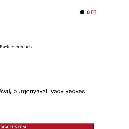
LOGIN / REGISTER
0
FT
Back to products
tával, burgonyával, vagy vegyes
ÁRBA TESZEM