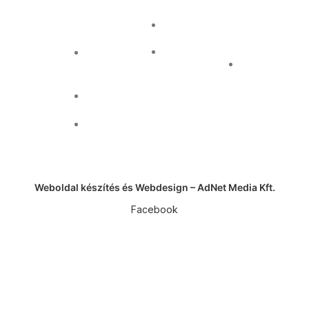
19:30-ig,
06 23 / 333
feltétekkel.
pénteken és
Simplepay
600
szombaton
fizetési
11:00-20:30-
info@pizzacafe.hu
tájékoztató
ig tart nyitva.
Adattovábbítási
nyilatkozat
iNFORMÁCIÓK
Weboldal készítés és Webdesign – AdNet Media Kft.
Facebook