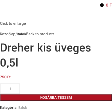
0
F
Click to enlarge
Kezdőlap
Italok
Back to products
Dreher kis üveges
0,5l
750
Ft
KOSÁRBA TESZEM
Kategória:
Italok