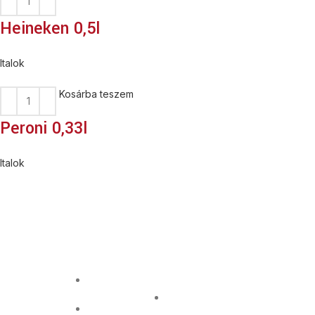
Heineken 0,5l
Italok
Kosárba teszem
Peroni 0,33l
Italok
Nyitvatart
Pizzáink
Kapcsolat
fatüzelésű
Információ
Üzletünk
kemencében
2045
hétfőtől
készülnek,
GDPR
Törökbálint
csütörtökig
olasz lisztből,
Bajcsy Zs. 29
11:00-tól
ÁSZF
minőségi