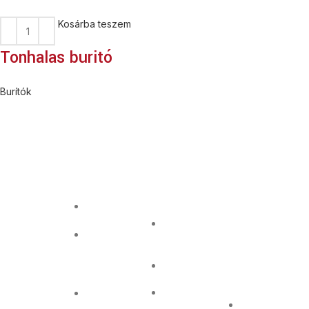
Kosárba teszem
Tonhalas buritó
Burítók
Nyitvatart
Pizzáink
Kapcsolat
fatüzelésű
Információ
Üzletünk
kemencében
2045
hétfőtől
készülnek,
GDPR
Törökbálint
csütörtökig
olasz lisztből,
Bajcsy Zs. 29
11:00-tól
ÁSZF
minőségi
19:30-ig,
06 23 / 333
feltétekkel.
pénteken és
Simplepay
600
szombaton
fizetési
11:00-20:30-
info@pizzacafe.hu
tájékoztató
ig tart nyitva.