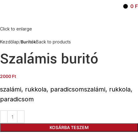
0
F
Click to enlarge
Kezdőlap
Burítók
Back to products
Szalámis buritó
2000
Ft
szalámi, rukkola, paradicsomszalámi, rukkola,
paradicsom
KOSÁRBA TESZEM